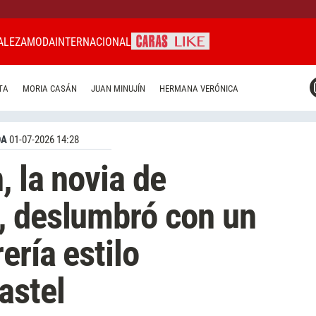
ALEZA
MODA
INTERNACIONAL
CARAS MIAMI
TA
MORIA CASÁN
JUAN MINUJÍN
HERMANA VERÓNICA
CARAS BRASIL
CARAS URUGUAY
DA
01-07-2026 14:28
, la novia de
, deslumbró con un
ería estilo
astel