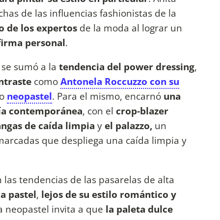
as de las influencias fashionistas de la
o de los expertos
de la moda al lograr un
 firma personal
.
, se sumó a la
tendencia del power dressing
,
ntraste
como
Antonela Roccuzzo con su
jo
neopastel
. Para el mismo, encarnó
una
ría contemporánea
, con el
crop-blazer
angas de caída limpia
y
el palazzo,
un
-marcadas que despliega una caída limpia y
 las tendencias de las pasarelas de alta
a pastel
,
lejos de su estilo romántico y
a neopastel invita a que
la paleta dulce