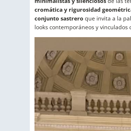
minimalistas y silenciosos
de las te
cromática y rigurosidad geométric
conjunto sastrero
que invita a la pa
looks contemporáneos y vinculados co