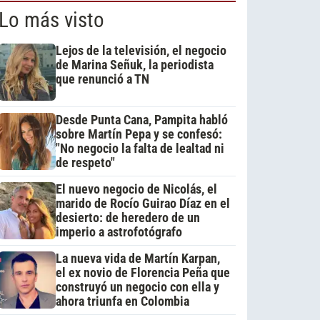
Lo más visto
Lejos de la televisión, el negocio
de Marina Señuk, la periodista
que renunció a TN
Desde Punta Cana, Pampita habló
sobre Martín Pepa y se confesó:
"No negocio la falta de lealtad ni
de respeto"
El nuevo negocio de Nicolás, el
marido de Rocío Guirao Díaz en el
desierto: de heredero de un
imperio a astrofotógrafo
La nueva vida de Martín Karpan,
el ex novio de Florencia Peña que
construyó un negocio con ella y
ahora triunfa en Colombia