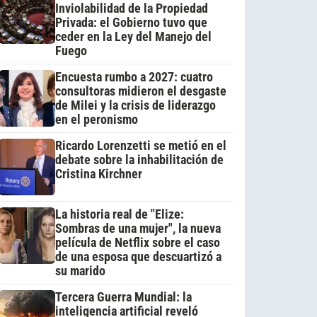
Inviolabilidad de la Propiedad
Privada: el Gobierno tuvo que
ceder en la Ley del Manejo del
Fuego
Encuesta rumbo a 2027: cuatro
consultoras midieron el desgaste
de Milei y la crisis de liderazgo
en el peronismo
Ricardo Lorenzetti se metió en el
debate sobre la inhabilitación de
Cristina Kirchner
La historia real de "Elize:
Sombras de una mujer", la nueva
película de Netflix sobre el caso
de una esposa que descuartizó a
su marido
Tercera Guerra Mundial: la
inteligencia artificial reveló