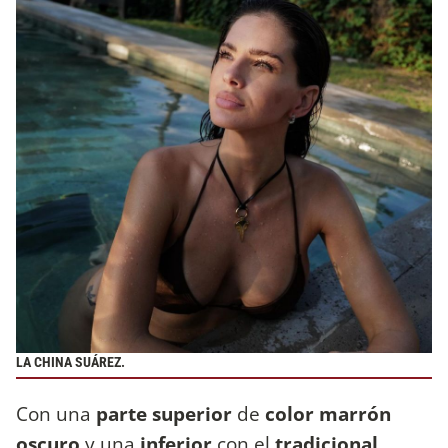
LA CHINA SUÁREZ.
Con una
parte superior
de
color marrón
oscuro
y una
inferior
con el
tradicional