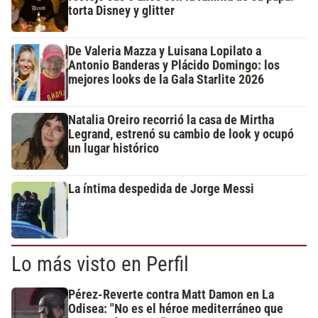
torta Disney y glitter
De Valeria Mazza y Luisana Lopilato a
Antonio Banderas y Plácido Domingo: los
mejores looks de la Gala Starlite 2026
Natalia Oreiro recorrió la casa de Mirtha
Legrand, estrenó su cambio de look y ocupó
un lugar histórico
La íntima despedida de Jorge Messi
Lo más visto en Perfil
Pérez-Reverte contra Matt Damon en La
Odisea: "No es el héroe mediterráneo que