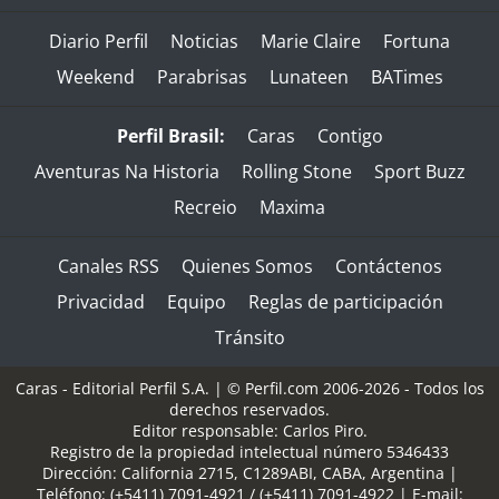
Diario Perfil
Noticias
Marie Claire
Fortuna
Weekend
Parabrisas
Lunateen
BATimes
Perfil Brasil:
Caras
Contigo
Aventuras Na Historia
Rolling Stone
Sport Buzz
Recreio
Maxima
Canales RSS
Quienes Somos
Contáctenos
Privacidad
Equipo
Reglas de participación
Tránsito
Caras - Editorial Perfil S.A.
| © Perfil.com 2006-2026 - Todos los
derechos reservados.
Editor responsable: Carlos Piro.
Registro de la propiedad intelectual número 5346433
Dirección:
California 2715
,
C1289ABI
,
CABA, Argentina
|
Teléfono:
(+5411) 7091-4921
/
(+5411) 7091-4922
| E-mail: