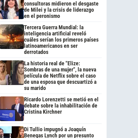
consultoras midieron el desgaste
de Milei y la crisis de liderazgo
en el peronismo
Tercera Guerra Mundial: la
inteligencia artificial reveló
cuáles serían los primeros países
latinoamericanos en ser
derrotados
La historia real de "Elize:
Sombras de una mujer", la nueva
película de Netflix sobre el caso
de una esposa que descuartizó a
su marido
Ricardo Lorenzetti se metió en el
debate sobre la inhabilitación de
Cristina Kirchner
Di Tullio impugnó a Joaquín
Benegas Lynch por un presunto