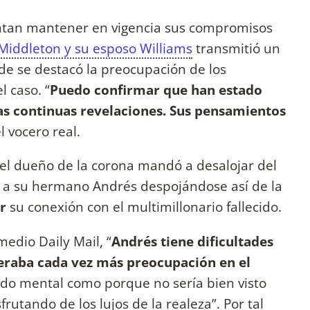
entan mantener en vigencia sus compromisos
Middleton y su esposo Williams
transmitió un
de se destacó la preocupación de los
l caso. “
Puedo confirmar que han estado
s continuas revelaciones. Sus pensamientos
el vocero real.
 el dueño de la corona mandó a desalojar del
 a su hermano Andrés despojándose así de la
r
su conexión con el multimillonario fallecido.
edio Daily Mail, “
Andrés tiene dificultades
neraba cada vez más preocupación en el
do mental como porque no sería bien visto
sfrutando de los lujos de la realeza”. Por tal