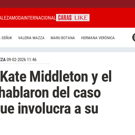
ALEZA
MODA
INTERNACIONAL
CARAS MIAMI
 SEÑUK
VALERIA MAZZA
MARU BOTANA
HERMANA VERÓNICA
CARAS BRASIL
CARAS URUGUAY
EZA
09-02-2026 11:46
 Kate Middleton y el
 hablaron del caso
ue involucra a su