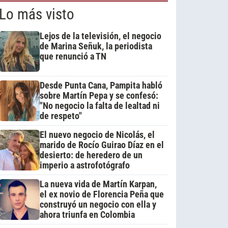
Lo más visto
Lejos de la televisión, el negocio
de Marina Señuk, la periodista
que renunció a TN
Desde Punta Cana, Pampita habló
sobre Martín Pepa y se confesó:
"No negocio la falta de lealtad ni
de respeto"
El nuevo negocio de Nicolás, el
marido de Rocío Guirao Díaz en el
desierto: de heredero de un
imperio a astrofotógrafo
La nueva vida de Martín Karpan,
el ex novio de Florencia Peña que
construyó un negocio con ella y
ahora triunfa en Colombia