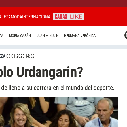
ALEZA
MODA
INTERNACIONAL
CARAS MIAMI
TA
MORIA CASÁN
JUAN MINUJÍN
HERMANA VERÓNICA
CARAS BRASIL
CARAS URUGUAY
EZA
03-01-2025 14:32
blo Urdangarin?
a de lleno a su carrera en el mundo del deporte.