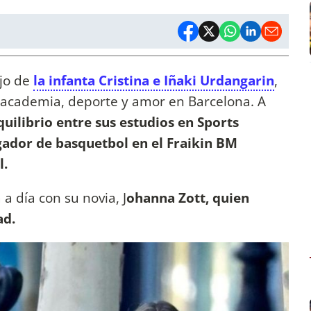
ijo de
la infanta Cristina e Iñaki Urdangarin
,
 academia, deporte y amor en Barcelona. A
uilibrio entre sus estudios en Sports
ador de basquetbol en el Fraikin BM
l.
a día con su novia, J
ohanna Zott, quien
ad.