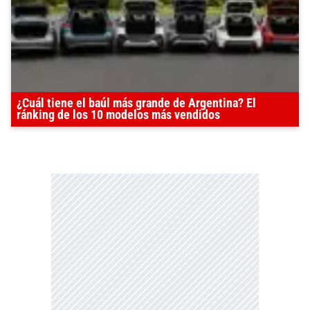
¿Cuál tiene el baúl más grande de Argentina? El
ránking de los 10 modelos más vendidos