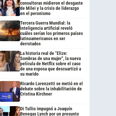
consultoras midieron el desgaste
de Milei y la crisis de liderazgo
en el peronismo
Tercera Guerra Mundial: la
inteligencia artificial reveló
cuáles serían los primeros países
latinoamericanos en ser
derrotados
La historia real de "Elize:
Sombras de una mujer", la nueva
película de Netflix sobre el caso
de una esposa que descuartizó a
su marido
Ricardo Lorenzetti se metió en el
debate sobre la inhabilitación de
Cristina Kirchner
Di Tullio impugnó a Joaquín
Benegas Lynch por un presunto