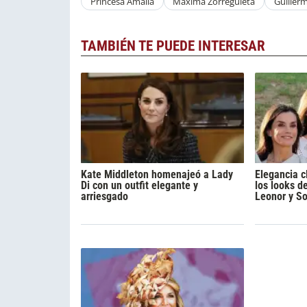
Princesa Amalia
Maxima Zorreguieta
Guiller
TAMBIÉN TE PUEDE INTERESAR
Kate Middleton homenajeó a Lady
Elegancia c
Di con un outfit elegante y
los looks de
arriesgado
Leonor y So