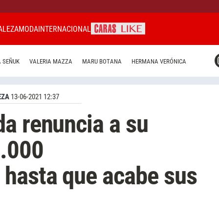
ALEZA
MODA
INTERNACIONAL
CARAS MIAMI
 SEÑUK
VALERIA MAZZA
MARU BOTANA
HERMANA VERÓNICA
CARAS BRASIL
CARAS URUGUAY
EZA
13-06-2021 12:37
a renuncia a su
5.000
 hasta que acabe sus