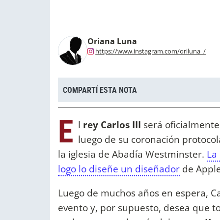
Oriana Luna
https://www.instagram.com/oriluna_/
COMPARTÍ ESTA NOTA
E
l
rey Carlos III
será oficialment
luego de su coronación protocol
la iglesia de Abadía Westminster.
La 
logo lo diseñe un diseñador
de Appl
Luego de muchos años en espera, Car
evento y, por supuesto, desea que to