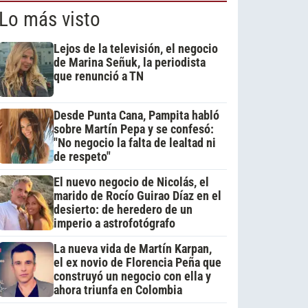
Lo más visto
Lejos de la televisión, el negocio
de Marina Señuk, la periodista
que renunció a TN
Desde Punta Cana, Pampita habló
sobre Martín Pepa y se confesó:
"No negocio la falta de lealtad ni
de respeto"
El nuevo negocio de Nicolás, el
marido de Rocío Guirao Díaz en el
desierto: de heredero de un
imperio a astrofotógrafo
La nueva vida de Martín Karpan,
el ex novio de Florencia Peña que
construyó un negocio con ella y
ahora triunfa en Colombia