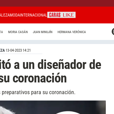
ALEZA
MODA
INTERNACIONAL
CARAS MIAMI
TA
MORIA CASÁN
JUAN MINUJÍN
HERMANA VERÓNICA
CARAS BRASIL
CARAS URUGUAY
EZA
13-04-2023 14:21
citó a un diseñador de
 su coronación
os preparativos para su coronación.