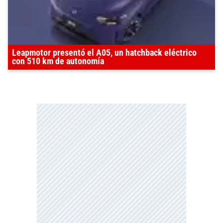
Leapmotor presentó el A05, un hatchback eléctrico
con 510 km de autonomía