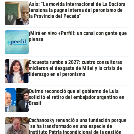
Asís: "La movida internacional de La Doctora
tensiona la pugna interna del peronismo de
la Provincia del Pecado"
¡Mirá en vivo +Perfil!: un canal con gente que
piensa
Encuesta rumbo a 2027: cuatro consultoras
midieron el desgaste de Milei y la crisis de
liderazgo en el peronismo
Quirno reconoció que el gobierno de Lula
solicitó el retiro del embajador argentino en
Brasil
Cachanosky renunció a una fundación porque
"se ha transformado en una especie de
Instituto Patria incondicional de la gestión