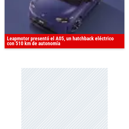
Leapmotor presentó el A05, un hatchback eléctrico
con 510 km de autonomía