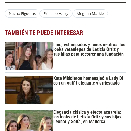
Nacho Figueras
Príncipe Harry
Meghan Markle
TAMBIÉN TE PUEDE INTERESAR
Lino, estampados y tonos neutros: los
looks veraniegos de Letizia Ortiz y
sus hijas para recorrer una fundación
Kate Middleton homenajeó a Lady Di
con un outfit elegante y arriesgado
Elegancia clásica y efecto acuarela:
los looks de Letizia Ortiz y sus hijas,
Leonor y Sofía, en Mallorca