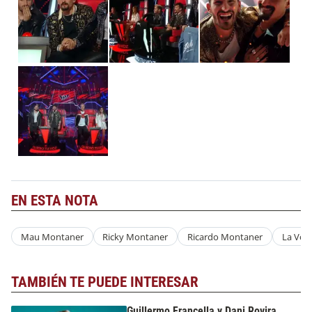
EN ESTA NOTA
Mau Montaner
Ricky Montaner
Ricardo Montaner
La Voz
TAMBIÉN TE PUEDE INTERESAR
Guillermo Francella y Dani Rovira