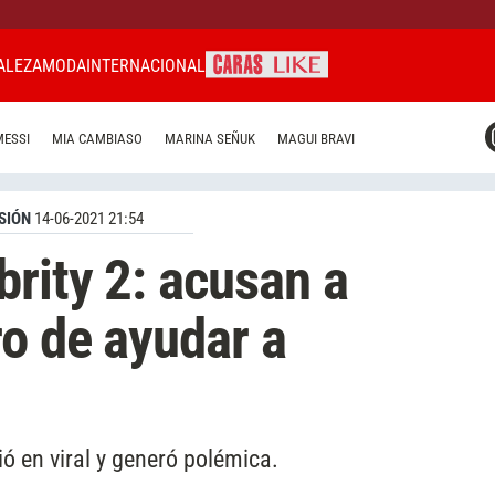
ALEZA
MODA
INTERNACIONAL
CARAS MIAMI
MESSI
MIA CAMBIASO
MARINA SEÑUK
MAGUI BRAVI
CARAS BRASIL
CARAS URUGUAY
SIÓN
14-06-2021 21:54
rity 2: acusan a
o de ayudar a
ó en viral y generó polémica.