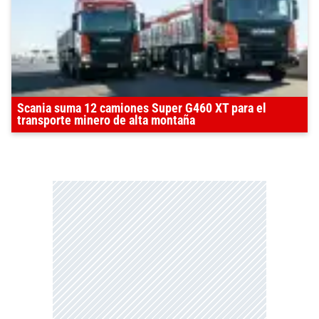
Scania suma 12 camiones Super G460 XT para el
transporte minero de alta montaña