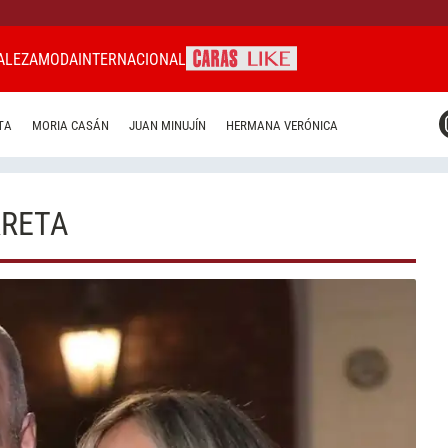
ALEZA
MODA
INTERNACIONAL
CARAS MIAMI
TA
MORIA CASÁN
JUAN MINUJÍN
HERMANA VERÓNICA
CARAS BRASIL
CARAS URUGUAY
RRETA