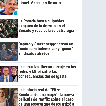
Lionel Messi, en Rosario
La Rosada busca culpables
después de la derrota en el
Senado y recalcula su estrategia
Caputo y Sturzenegger crean un
fondo para indemnizar y “ganar”
sindicatos aliados
La narrativa libertaria cruje en las
redes y Milei sufre las
consecuencias del desgaste
La historia real de "Elize:
Sombras de una mujer", la nueva
película de Netflix sobre el caso
de una esposa que descuartizó a