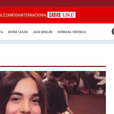
ALEZA
MODA
INTERNACIONAL
CARAS MIAMI
TA
MORIA CASÁN
JUAN MINUJÍN
HERMANA VERÓNICA
CARAS BRASIL
CARAS URUGUAY