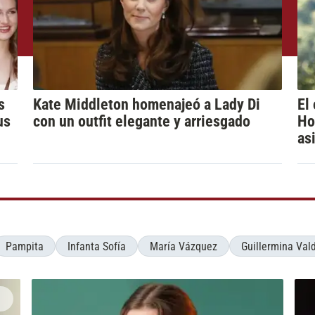
s
Kate Middleton homenajeó a Lady Di
El
us
con un outfit elegante y arriesgado
Ho
as
Pampita
Infanta Sofía
María Vázquez
Guillermina Val