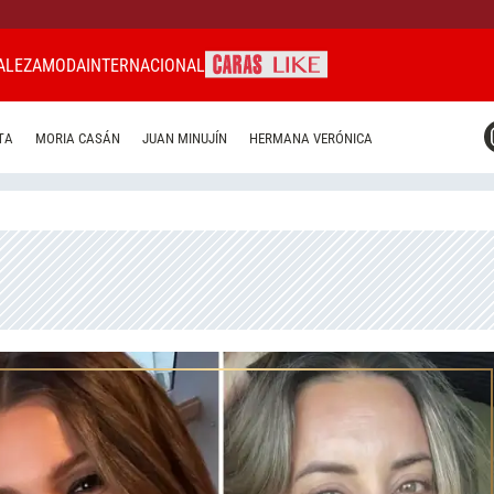
ALEZA
MODA
INTERNACIONAL
CARAS MIAMI
TA
MORIA CASÁN
JUAN MINUJÍN
HERMANA VERÓNICA
CARAS BRASIL
CARAS URUGUAY