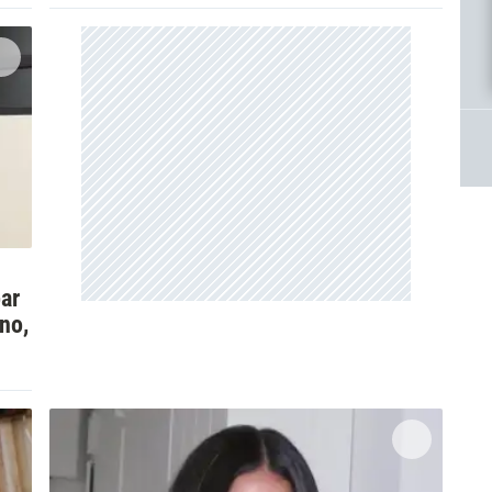
ar
no,