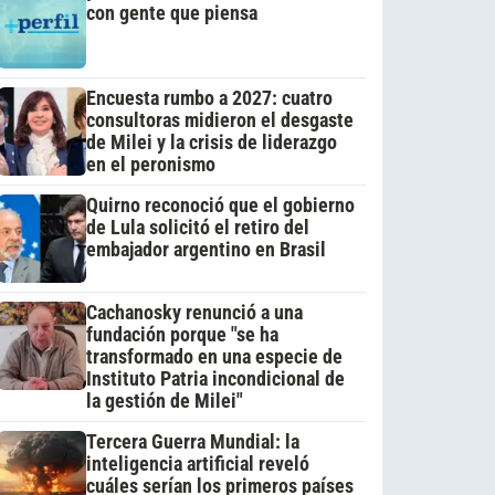
con gente que piensa
Encuesta rumbo a 2027: cuatro
consultoras midieron el desgaste
de Milei y la crisis de liderazgo
en el peronismo
Quirno reconoció que el gobierno
de Lula solicitó el retiro del
embajador argentino en Brasil
Cachanosky renunció a una
fundación porque "se ha
transformado en una especie de
Instituto Patria incondicional de
la gestión de Milei"
Tercera Guerra Mundial: la
inteligencia artificial reveló
cuáles serían los primeros países