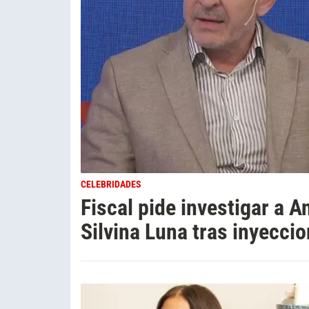
CELEBRIDADES
Fiscal pide investigar a A
Silvina Luna tras inyecc