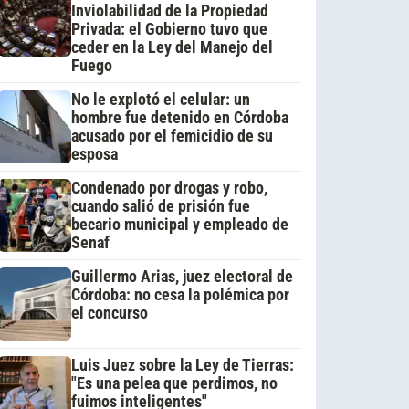
Inviolabilidad de la Propiedad
Privada: el Gobierno tuvo que
ceder en la Ley del Manejo del
Fuego
No le explotó el celular: un
hombre fue detenido en Córdoba
acusado por el femicidio de su
esposa
Condenado por drogas y robo,
cuando salió de prisión fue
becario municipal y empleado de
Senaf
Guillermo Arias, juez electoral de
Córdoba: no cesa la polémica por
el concurso
Luis Juez sobre la Ley de Tierras:
"Es una pelea que perdimos, no
fuimos inteligentes"