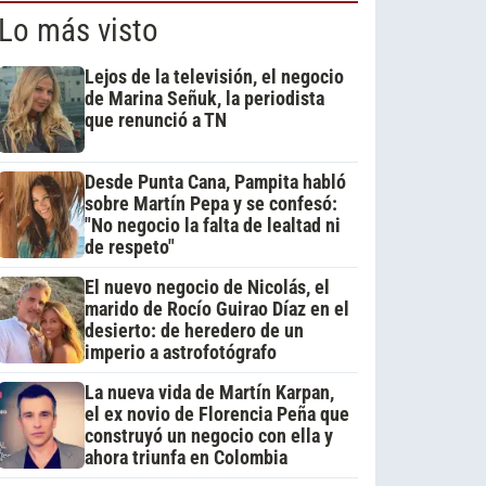
Lo más visto
Lejos de la televisión, el negocio
de Marina Señuk, la periodista
que renunció a TN
Desde Punta Cana, Pampita habló
sobre Martín Pepa y se confesó:
"No negocio la falta de lealtad ni
de respeto"
El nuevo negocio de Nicolás, el
marido de Rocío Guirao Díaz en el
desierto: de heredero de un
imperio a astrofotógrafo
La nueva vida de Martín Karpan,
el ex novio de Florencia Peña que
construyó un negocio con ella y
ahora triunfa en Colombia