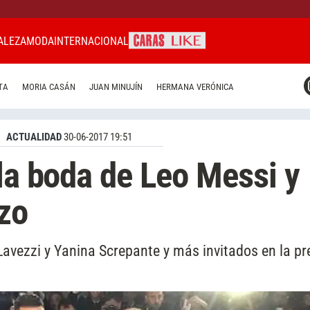
ALEZA
MODA
INTERNACIONAL
CARAS MIAMI
TA
MORIA CASÁN
JUAN MINUJÍN
HERMANA VERÓNICA
CARAS BRASIL
CARAS URUGUAY
ACTUALIDAD
30-06-2017 19:51
 la boda de Leo Messi y
zo
vezzi y Yanina Screpante y más invitados en la pre