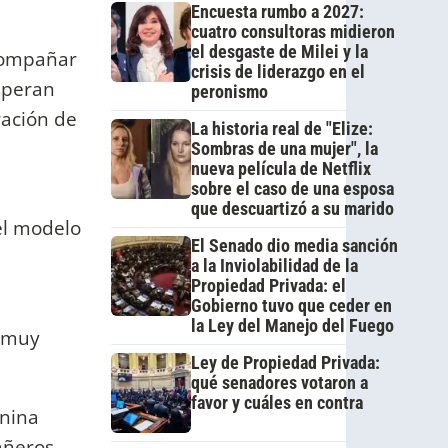
Encuesta rumbo a 2027:
cuatro consultoras midieron
el desgaste de Milei y la
acompañar
crisis de liderazgo en el
speran
peronismo
ración de
La historia real de "Elize:
Sombras de una mujer", la
nueva película de Netflix
sobre el caso de una esposa
que descuartizó a su marido
el modelo
El Senado dio media sanción
a la Inviolabilidad de la
Propiedad Privada: el
Gobierno tuvo que ceder en
la Ley del Manejo del Fuego
s muy
Ley de Propiedad Privada:
qué senadores votaron a
favor y cuáles en contra
anina
añeros