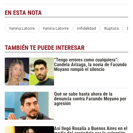
EN ESTA NOTA
Yanina Latorre
Yanina Latorre
Infidelidad
Ruptura
Des
TAMBIÉN TE PUEDE INTERESAR
“Tengo errores como cualquiera”:
Candela Arizaga, la novia de Facundo
Moyano rompió el silencio
Qué se sabe hasta ahora de la
denuncia contra Facundo Moyano por
agresión
Así llegó Rosalía a Buenos Aires en el