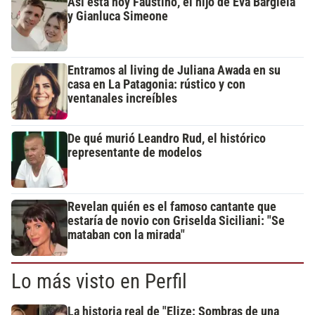
Así está hoy Faustino, el hijo de Eva Bargiela
y Gianluca Simeone
Entramos al living de Juliana Awada en su
casa en La Patagonia: rústico y con
ventanales increíbles
De qué murió Leandro Rud, el histórico
representante de modelos
Revelan quién es el famoso cantante que
estaría de novio con Griselda Siciliani: "Se
mataban con la mirada"
Lo más visto en Perfil
La historia real de "Elize: Sombras de una