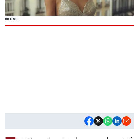
00TINI
|