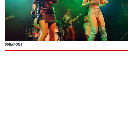
00BARON
|