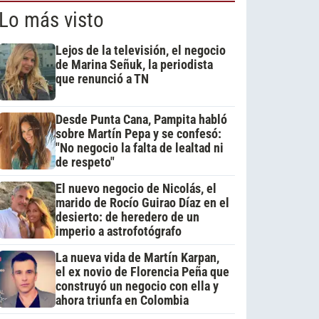
Lo más visto
Lejos de la televisión, el negocio
de Marina Señuk, la periodista
que renunció a TN
Desde Punta Cana, Pampita habló
sobre Martín Pepa y se confesó:
"No negocio la falta de lealtad ni
de respeto"
El nuevo negocio de Nicolás, el
marido de Rocío Guirao Díaz en el
desierto: de heredero de un
imperio a astrofotógrafo
La nueva vida de Martín Karpan,
el ex novio de Florencia Peña que
construyó un negocio con ella y
ahora triunfa en Colombia