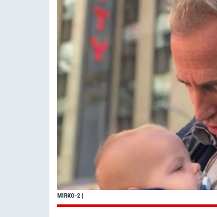
MIRKO-2
|