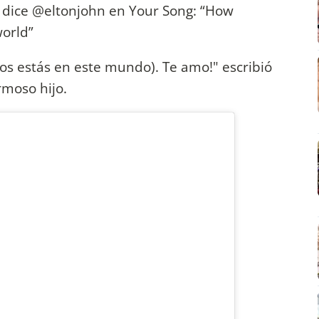
 dice @eltonjohn en Your Song: “How
world”
os estás en este mundo). Te amo!" escribió
moso hijo.