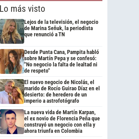
Lo más visto
Lejos de la televisión, el negocio
de Marina Señuk, la periodista
que renunció a TN
Desde Punta Cana, Pampita habló
sobre Martín Pepa y se confesó:
"No negocio la falta de lealtad ni
de respeto"
El nuevo negocio de Nicolás, el
marido de Rocío Guirao Díaz en el
desierto: de heredero de un
imperio a astrofotógrafo
La nueva vida de Martín Karpan,
el ex novio de Florencia Peña que
construyó un negocio con ella y
ahora triunfa en Colombia