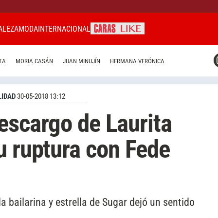
ALEZA
MODA
INTERNACIONAL
CARAS MIAMI
TA
MORIA CASÁN
JUAN MINUJÍN
HERMANA VERÓNICA
CARAS BRASIL
CARAS URUGUAY
IDAD
30-05-2018 13:12
escargo de Laurita
u ruptura con Fede
 la bailarina y estrella de Sugar dejó un sentido