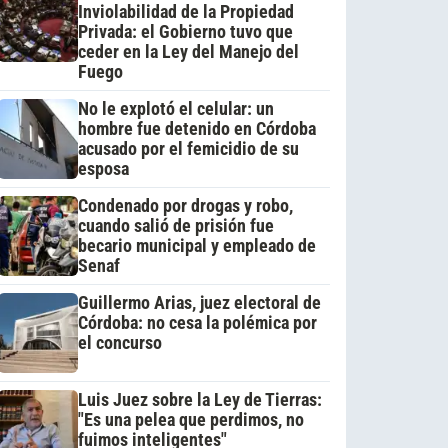
Inviolabilidad de la Propiedad
Privada: el Gobierno tuvo que
ceder en la Ley del Manejo del
Fuego
No le explotó el celular: un
hombre fue detenido en Córdoba
acusado por el femicidio de su
esposa
Condenado por drogas y robo,
cuando salió de prisión fue
becario municipal y empleado de
Senaf
Guillermo Arias, juez electoral de
Córdoba: no cesa la polémica por
el concurso
Luis Juez sobre la Ley de Tierras:
"Es una pelea que perdimos, no
fuimos inteligentes"