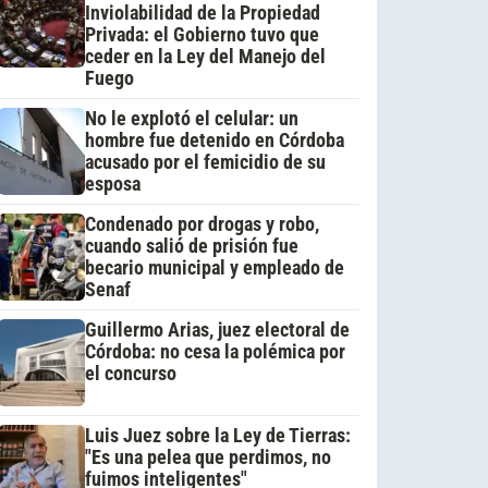
Inviolabilidad de la Propiedad
Privada: el Gobierno tuvo que
ceder en la Ley del Manejo del
Fuego
No le explotó el celular: un
hombre fue detenido en Córdoba
acusado por el femicidio de su
esposa
Condenado por drogas y robo,
cuando salió de prisión fue
becario municipal y empleado de
Senaf
Guillermo Arias, juez electoral de
Córdoba: no cesa la polémica por
el concurso
Luis Juez sobre la Ley de Tierras:
"Es una pelea que perdimos, no
fuimos inteligentes"