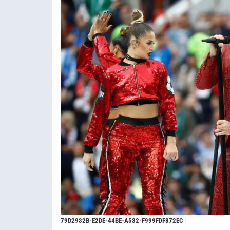
79D2932B-E2DE-44BE-A532-F999FDF872EC
|