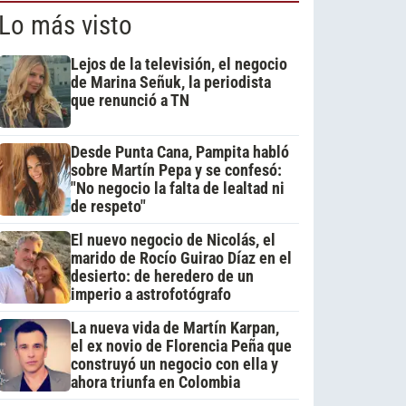
Lo más visto
Lejos de la televisión, el negocio
de Marina Señuk, la periodista
que renunció a TN
Desde Punta Cana, Pampita habló
sobre Martín Pepa y se confesó:
"No negocio la falta de lealtad ni
de respeto"
El nuevo negocio de Nicolás, el
marido de Rocío Guirao Díaz en el
desierto: de heredero de un
imperio a astrofotógrafo
La nueva vida de Martín Karpan,
el ex novio de Florencia Peña que
construyó un negocio con ella y
ahora triunfa en Colombia