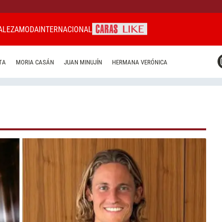
ALEZA
MODA
INTERNACIONAL
CARAS MIAMI
TA
MORIA CASÁN
JUAN MINUJÍN
HERMANA VERÓNICA
CARAS BRASIL
CARAS URUGUAY