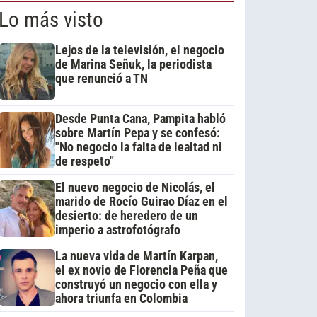
Lo más visto
Lejos de la televisión, el negocio
de Marina Señuk, la periodista
que renunció a TN
Desde Punta Cana, Pampita habló
sobre Martín Pepa y se confesó:
"No negocio la falta de lealtad ni
de respeto"
El nuevo negocio de Nicolás, el
marido de Rocío Guirao Díaz en el
desierto: de heredero de un
imperio a astrofotógrafo
La nueva vida de Martín Karpan,
el ex novio de Florencia Peña que
construyó un negocio con ella y
ahora triunfa en Colombia