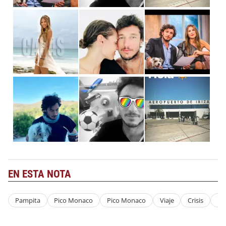
EN ESTA NOTA
Pampita
Pico Monaco
Pico Monaco
Viaje
Crisis
Ru