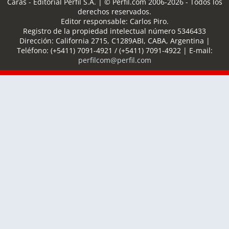
Caras - Editorial Perfil S.A.
| © Perfil.com 2006-2026 - Todos los
derechos reservados.
Editor responsable: Carlos Piro.
Registro de la propiedad intelectual número 5346433
Dirección:
California 2715
,
C1289ABI
,
CABA, Argentina
|
Teléfono:
(+5411) 7091-4921
/
(+5411) 7091-4922
| E-mail:
perfilcom@perfil.com