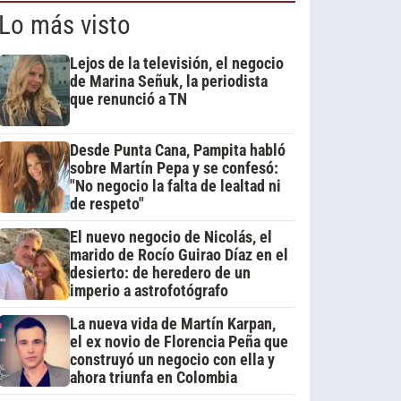
Lo más visto
Lejos de la televisión, el negocio
de Marina Señuk, la periodista
que renunció a TN
Desde Punta Cana, Pampita habló
sobre Martín Pepa y se confesó:
"No negocio la falta de lealtad ni
de respeto"
El nuevo negocio de Nicolás, el
marido de Rocío Guirao Díaz en el
desierto: de heredero de un
imperio a astrofotógrafo
La nueva vida de Martín Karpan,
el ex novio de Florencia Peña que
construyó un negocio con ella y
ahora triunfa en Colombia