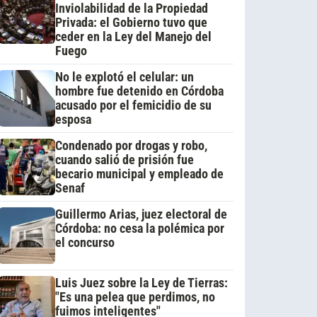
Inviolabilidad de la Propiedad
Privada: el Gobierno tuvo que
ceder en la Ley del Manejo del
Fuego
No le explotó el celular: un
hombre fue detenido en Córdoba
acusado por el femicidio de su
esposa
Condenado por drogas y robo,
cuando salió de prisión fue
becario municipal y empleado de
Senaf
Guillermo Arias, juez electoral de
Córdoba: no cesa la polémica por
el concurso
Luis Juez sobre la Ley de Tierras:
"Es una pelea que perdimos, no
fuimos inteligentes"