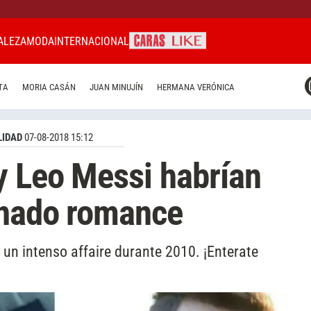
ALEZA
MODA
INTERNACIONAL
CARAS MIAMI
TA
MORIA CASÁN
JUAN MINUJÍN
HERMANA VERÓNICA
CARAS BRASIL
CARAS URUGUAY
IDAD
07-08-2018 15:12
y Leo Messi habrían
onado romance
 un intenso affaire durante 2010. ¡Enterate