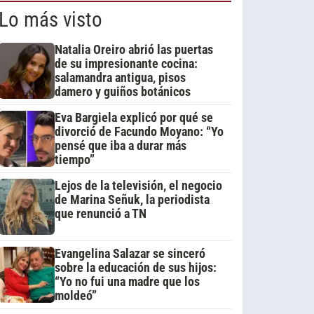
Lo más visto
Natalia Oreiro abrió las puertas
de su impresionante cocina:
salamandra antigua, pisos
damero y guiños botánicos
Eva Bargiela explicó por qué se
divorció de Facundo Moyano: “Yo
pensé que iba a durar más
tiempo”
Lejos de la televisión, el negocio
de Marina Señuk, la periodista
que renunció a TN
Evangelina Salazar se sinceró
sobre la educación de sus hijos:
“Yo no fui una madre que los
moldeó”