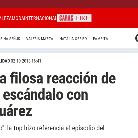
ALEZA
MODA
INTERNACIONAL
CARAS MIAMI
RINA SEÑUK
VALERIA MAZZA
NATALIA OREIRO
PAMPITA
CARAS BRASIL
CARAS URUGUAY
IDAD
02-10-2018 16:41
La filosa reacción de
 escándalo con
Suárez
", la top hizo referencia al episodio del