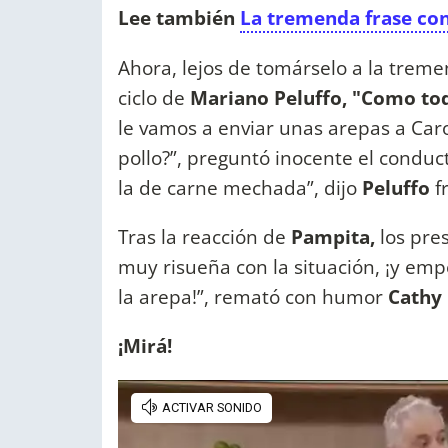
Lee también
La tremenda frase con
Ahora, lejos de tomárselo a la trem
ciclo de
Mariano Peluffo, "Como to
le vamos a enviar unas arepas a Caro.
pollo?”, preguntó inocente el condu
la de carne mechada”, dijo
Peluffo
fr
Tras la reacción de
Pampita,
los pres
muy risueña con la situación, ¡y emp
la arepa!”, remató con humor
Cathy
¡Mirá!