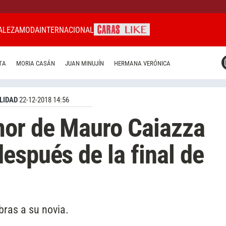
ALEZA
MODA
INTERNACIONAL
CARAS MIAMI
TA
MORIA CASÁN
JUAN MINUJÍN
HERMANA VERÓNICA
CARAS BRASIL
CARAS URUGUAY
LIDAD
22-12-2018 14:56
mor de Mauro Caiazza
espués de la final de
abras a su novia.