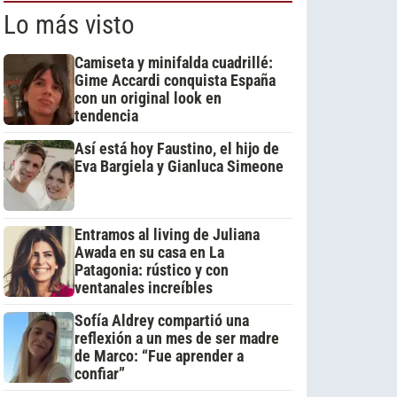
Lo más visto
Camiseta y minifalda cuadrillé:
Gime Accardi conquista España
con un original look en
tendencia
Así está hoy Faustino, el hijo de
Eva Bargiela y Gianluca Simeone
Entramos al living de Juliana
Awada en su casa en La
Patagonia: rústico y con
ventanales increíbles
Sofía Aldrey compartió una
reflexión a un mes de ser madre
de Marco: “Fue aprender a
confiar”