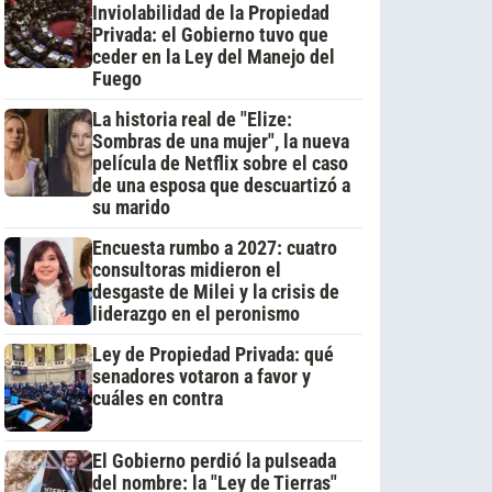
Inviolabilidad de la Propiedad
Privada: el Gobierno tuvo que
ceder en la Ley del Manejo del
Fuego
La historia real de "Elize:
Sombras de una mujer", la nueva
película de Netflix sobre el caso
de una esposa que descuartizó a
su marido
Encuesta rumbo a 2027: cuatro
consultoras midieron el
desgaste de Milei y la crisis de
liderazgo en el peronismo
Ley de Propiedad Privada: qué
senadores votaron a favor y
cuáles en contra
El Gobierno perdió la pulseada
del nombre: la "Ley de Tierras"