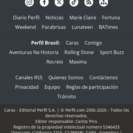
Diario Perfil
Noticias
Marie Claire
Fortuna
Weekend
Parabrisas
Lunateen
BATimes
Perfil Brasil:
Caras
Contigo
Aventuras Na Historia
Rolling Stone
Sport Buzz
Recreio
Maxima
Canales RSS
Quienes Somos
Contáctenos
Privacidad
Equipo
Reglas de participación
Tránsito
Caras - Editorial Perfil S.A.
| © Perfil.com 2006-2026 - Todos los
derechos reservados.
Editor responsable: Carlos Piro.
Registro de la propiedad intelectual número 5346433
Dirección:
California 2715
,
C1289ABI
,
CABA, Argentina
|