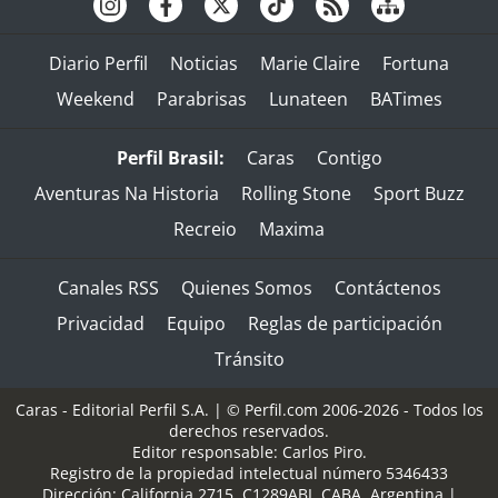
Diario Perfil
Noticias
Marie Claire
Fortuna
Weekend
Parabrisas
Lunateen
BATimes
Perfil Brasil:
Caras
Contigo
Aventuras Na Historia
Rolling Stone
Sport Buzz
Recreio
Maxima
Canales RSS
Quienes Somos
Contáctenos
Privacidad
Equipo
Reglas de participación
Tránsito
Caras - Editorial Perfil S.A.
| © Perfil.com 2006-2026 - Todos los
derechos reservados.
Editor responsable: Carlos Piro.
Registro de la propiedad intelectual número 5346433
Dirección:
California 2715
,
C1289ABI
,
CABA, Argentina
|