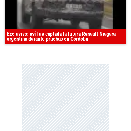
Exclusivo: así fue captada la futura Renault Niagara
argentina durante pruebas en Córdoba