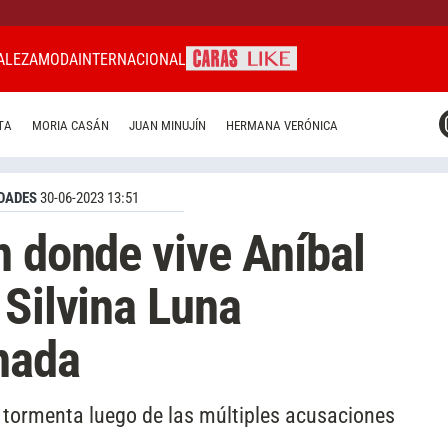
ALEZA
MODA
INTERNACIONAL
CARAS MIAMI
TA
MORIA CASÁN
JUAN MINUJÍN
HERMANA VERÓNICA
CARAS BRASIL
CARAS URUGUAY
DADES
30-06-2023 13:51
n donde vive Aníbal
 Silvina Luna
nada
a tormenta luego de las múltiples acusaciones