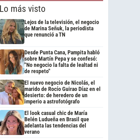
Lo más visto
Lejos de la televisión, el negocio
de Marina Señuk, la periodista
que renunció a TN
Desde Punta Cana, Pampita habló
sobre Martín Pepa y se confesó:
"No negocio la falta de lealtad ni
de respeto"
El nuevo negocio de Nicolás, el
marido de Rocío Guirao Díaz en el
desierto: de heredero de un
imperio a astrofotógrafo
El look casual chic de María
Belén Ludueña en Brasil que
adelanta las tendencias del
verano