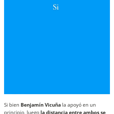
Si bien
Benjamín Vicuña
la apoyó en un
principio, luego
la distancia entre ambos se