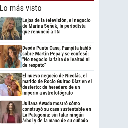
Lo más visto
Lejos de la televisión, el negocio
de Marina Señuk, la periodista
que renunció a TN
Desde Punta Cana, Pampita habló
sobre Martín Pepa y se confesó:
"No negocio la falta de lealtad ni
de respeto"
El nuevo negocio de Nicolás, el
marido de Rocío Guirao Díaz en el
desierto: de heredero de un
imperio a astrofotógrafo
Juliana Awada mostró cómo
construyó su casa sustentable en
La Patagonia: sin talar ningún
árbol y de la mano de su cuñado