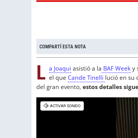
COMPARTÍ ESTA NOTA
L
a Joaqui
asistió a la
BAF Week
y 
el que
Cande Tinelli
lució en su 
del gran evento,
estos detalles sigu