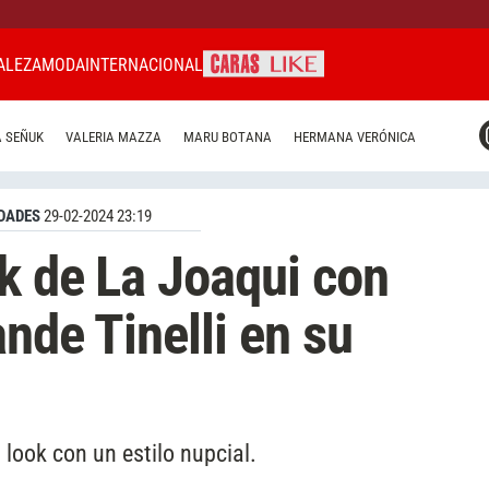
ALEZA
MODA
INTERNACIONAL
CARAS MIAMI
 SEÑUK
VALERIA MAZZA
MARU BOTANA
HERMANA VERÓNICA
CARAS BRASIL
CARAS URUGUAY
DADES
29-02-2024 23:19
k de La Joaqui con
ande Tinelli en su
 look con un estilo nupcial.