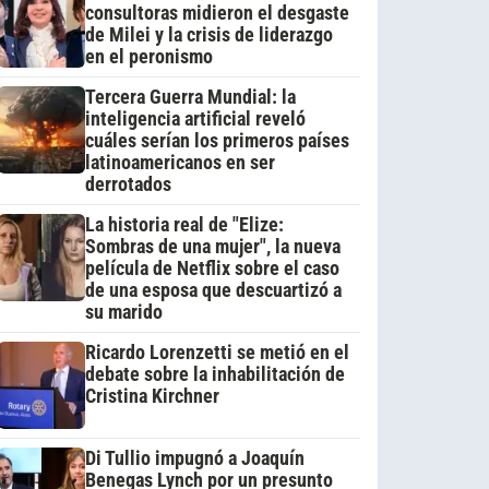
consultoras midieron el desgaste
de Milei y la crisis de liderazgo
en el peronismo
Tercera Guerra Mundial: la
inteligencia artificial reveló
cuáles serían los primeros países
latinoamericanos en ser
derrotados
La historia real de "Elize:
Sombras de una mujer", la nueva
película de Netflix sobre el caso
de una esposa que descuartizó a
su marido
Ricardo Lorenzetti se metió en el
debate sobre la inhabilitación de
Cristina Kirchner
Di Tullio impugnó a Joaquín
Benegas Lynch por un presunto