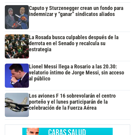
Caputo y Sturzenegger crean un fondo para
indemnizar y “ganar” sindicatos aliados
La Rosada busca culpables después de la
derrota en el Senado y recalcula su
estrategia
Lionel Messi llega a Rosario a las 20.30:
velatorio íntimo de Jorge Messi, sin acceso
al público
Los aviones F 16 sobrevolarán el centro
porteño y el lunes participarán de la
celebración de la Fuerza Aérea