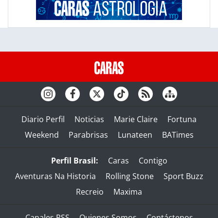
Diario Perfil
Noticias
Marie Claire
Fortuna
Weekend
Parabrisas
Lunateen
BATimes
Perfil Brasil:
Caras
Contigo
Aventuras Na Historia
Rolling Stone
Sport Buzz
Recreio
Maxima
Canales RSS
Quienes Somos
Contáctenos