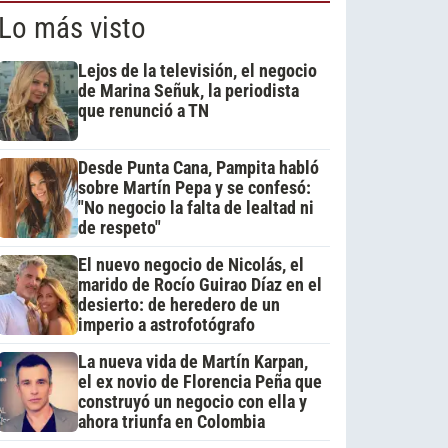
Lo más visto
Lejos de la televisión, el negocio
de Marina Señuk, la periodista
que renunció a TN
Desde Punta Cana, Pampita habló
sobre Martín Pepa y se confesó:
"No negocio la falta de lealtad ni
de respeto"
El nuevo negocio de Nicolás, el
marido de Rocío Guirao Díaz en el
desierto: de heredero de un
imperio a astrofotógrafo
La nueva vida de Martín Karpan,
el ex novio de Florencia Peña que
construyó un negocio con ella y
ahora triunfa en Colombia