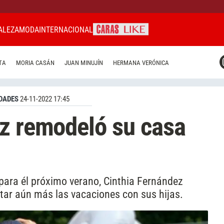
ALEZA
MODA
INTERNACIONAL
CARAS MIAMI
TA
MORIA CASÁN
JUAN MINUJÍN
HERMANA VERÓNICA
CARAS BRASIL
CARAS URUGUAY
DADES
24-11-2022 17:45
z remodeló su casa
para él próximo verano, Cinthia Fernández
utar aún más las vacaciones con sus hijas.