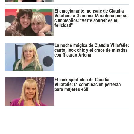
El emocionante mensaje de Claudia
Villafañe a Gianinna Maradona por su
cumpleaños: "Verte sonreír es mi
felicidad"
La noche mágica de Claudia Villafañe:
canto, look chic y el cruce de miradas
con Ricardo Arjona
El look sport chic de Claudia
Villafañe: la combinación perfecta
para mujeres +60