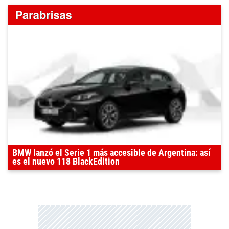
BMW lanzó el Serie 1 más accesible de Argentina: así
es el nuevo 118 BlackEdition