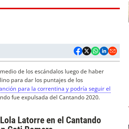
 medio de los escándalos luego de haber
ino para dar los puntajes de los
nción para la correntina y podría seguir el
ndo fue expulsada del Cantando 2020.
Lola Latorre en el Cantando