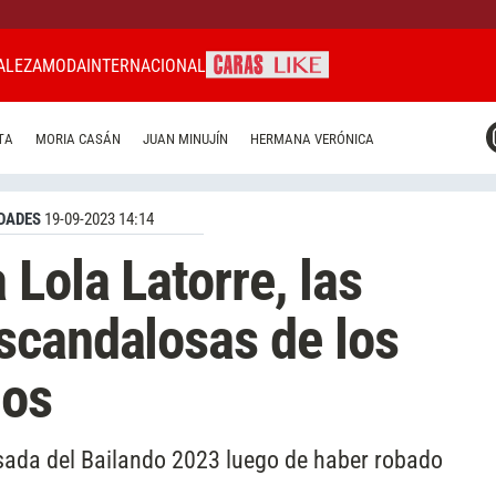
ALEZA
MODA
INTERNACIONAL
CARAS MIAMI
TA
MORIA CASÁN
JUAN MINUJÍN
HERMANA VERÓNICA
CARAS BRASIL
CARAS URUGUAY
DADES
19-09-2023 14:14
Lola Latorre, las
scandalosas de los
nos
sada del Bailando 2023 luego de haber robado