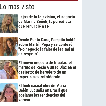
Lo más visto
Lejos de la televisión, el negocio
de Marina Señuk, la periodista
que renunció a TN
Desde Punta Cana, Pampita habló
sobre Martín Pepa y se confesó:
"No negocio la falta de lealtad ni
de respeto"
El nuevo negocio de Nicolás, el
marido de Rocío Guirao Díaz en el
desierto: de heredero de un
imperio a astrofotógrafo
El look casual chic de María
Belén Ludueña en Brasil que
adelanta las tendencias del
verano