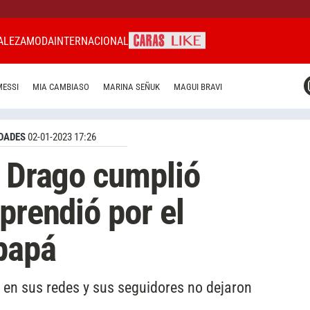
ALEZA
MODA
INTERNACIONAL
CARAS MIAMI
MESSI
MIA CAMBIASO
MARINA SEÑUK
MAGUI BRAVI
CARAS BRASIL
CARAS URUGUAY
DADES
02-01-2023 17:26
n Drago cumplió
prendió por el
papá
 en sus redes y sus seguidores no dejaron