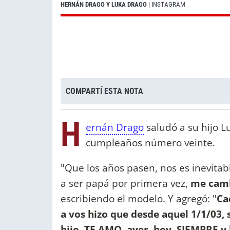
HERNÁN DRAGO Y LUKA DRAGO
| INSTAGRAM
COMPARTÍ ESTA NOTA
H
ernán Drago
saludó a su hijo L
cumpleaños número veinte.
"Que los años pasen, nos es inevitab
a ser papá por primera vez,
me camb
escribiendo el modelo. Y agregó: "
Ca
a vos hizo que desde aquel 1/1/03, 
hijo, TE AMO, ayer, hoy, SIEMPRE y h