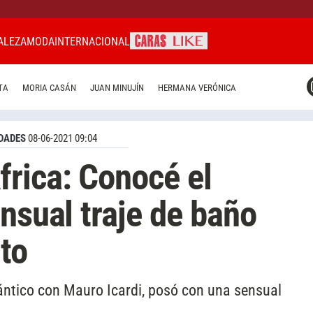
ALEZA
MODA
INTERNACIONAL
CARAS MIAMI
TA
MORIA CASÁN
JUAN MINUJÍN
HERMANA VERÓNICA
CARAS BRASIL
CARAS URUGUAY
DADES
08-06-2021 09:04
rica: Conocé el
nsual traje de baño
to
ántico con Mauro Icardi, posó con una sensual