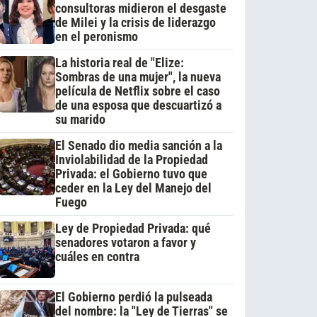
consultoras midieron el desgaste
de Milei y la crisis de liderazgo
en el peronismo
La historia real de "Elize:
Sombras de una mujer", la nueva
película de Netflix sobre el caso
de una esposa que descuartizó a
su marido
El Senado dio media sanción a la
Inviolabilidad de la Propiedad
Privada: el Gobierno tuvo que
ceder en la Ley del Manejo del
Fuego
Ley de Propiedad Privada: qué
senadores votaron a favor y
cuáles en contra
El Gobierno perdió la pulseada
del nombre: la "Ley de Tierras" se