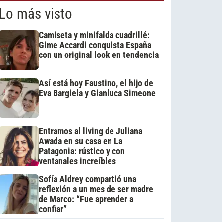
Lo más visto
Camiseta y minifalda cuadrillé:
Gime Accardi conquista España
con un original look en tendencia
Así está hoy Faustino, el hijo de
Eva Bargiela y Gianluca Simeone
Entramos al living de Juliana
Awada en su casa en La
Patagonia: rústico y con
ventanales increíbles
Sofía Aldrey compartió una
reflexión a un mes de ser madre
de Marco: “Fue aprender a
confiar”