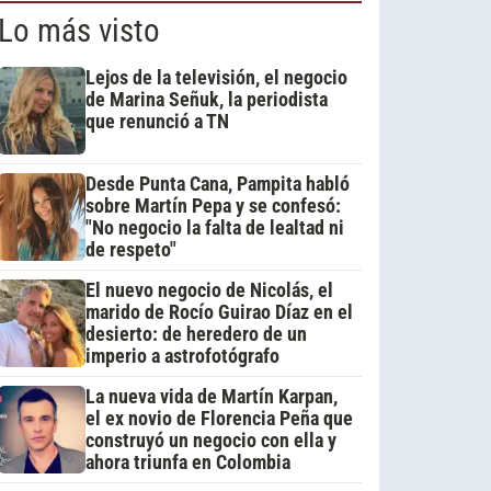
Lo más visto
Lejos de la televisión, el negocio
de Marina Señuk, la periodista
que renunció a TN
Desde Punta Cana, Pampita habló
sobre Martín Pepa y se confesó:
"No negocio la falta de lealtad ni
de respeto"
El nuevo negocio de Nicolás, el
marido de Rocío Guirao Díaz en el
desierto: de heredero de un
imperio a astrofotógrafo
La nueva vida de Martín Karpan,
el ex novio de Florencia Peña que
construyó un negocio con ella y
ahora triunfa en Colombia