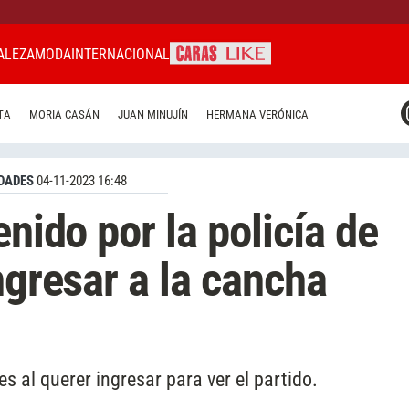
ALEZA
MODA
INTERNACIONAL
CARAS MIAMI
TA
MORIA CASÁN
JUAN MINUJÍN
HERMANA VERÓNICA
CARAS BRASIL
CARAS URUGUAY
DADES
04-11-2023 16:48
enido por la policía de
ngresar a la cancha
es al querer ingresar para ver el partido.