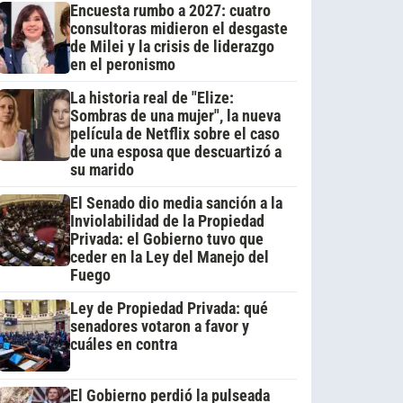
Encuesta rumbo a 2027: cuatro
consultoras midieron el desgaste
de Milei y la crisis de liderazgo
en el peronismo
La historia real de "Elize:
Sombras de una mujer", la nueva
película de Netflix sobre el caso
de una esposa que descuartizó a
su marido
El Senado dio media sanción a la
Inviolabilidad de la Propiedad
Privada: el Gobierno tuvo que
ceder en la Ley del Manejo del
Fuego
Ley de Propiedad Privada: qué
senadores votaron a favor y
cuáles en contra
El Gobierno perdió la pulseada