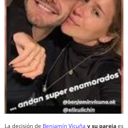
La decisión de
Benjamín Vicuña
y su pareja
es