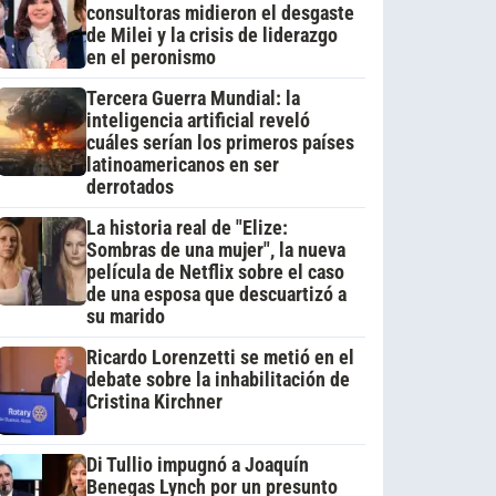
consultoras midieron el desgaste
de Milei y la crisis de liderazgo
en el peronismo
Tercera Guerra Mundial: la
inteligencia artificial reveló
cuáles serían los primeros países
latinoamericanos en ser
derrotados
La historia real de "Elize:
Sombras de una mujer", la nueva
película de Netflix sobre el caso
de una esposa que descuartizó a
su marido
Ricardo Lorenzetti se metió en el
debate sobre la inhabilitación de
Cristina Kirchner
Di Tullio impugnó a Joaquín
Benegas Lynch por un presunto