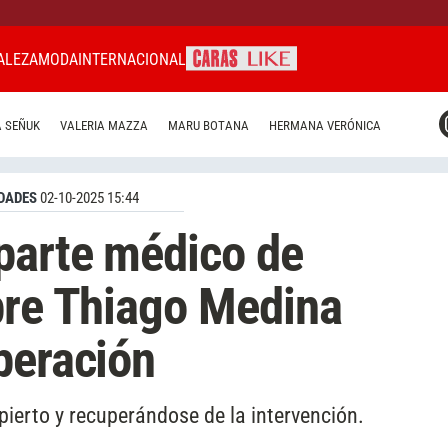
ALEZA
MODA
INTERNACIONAL
CARAS MIAMI
 SEÑUK
VALERIA MAZZA
MARU BOTANA
HERMANA VERÓNICA
CARAS BRASIL
CARAS URUGUAY
DADES
02-10-2025 15:44
parte médico de
bre Thiago Medina
peración
ierto y recuperándose de la intervención.