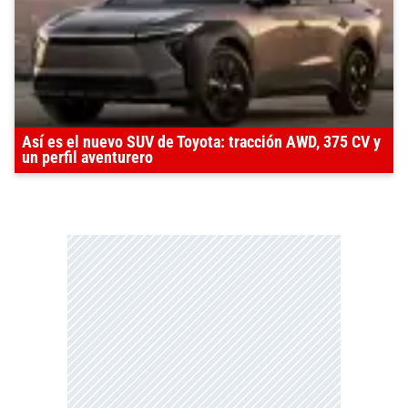
Así es el nuevo SUV de Toyota: tracción AWD, 375 CV y
un perfil aventurero